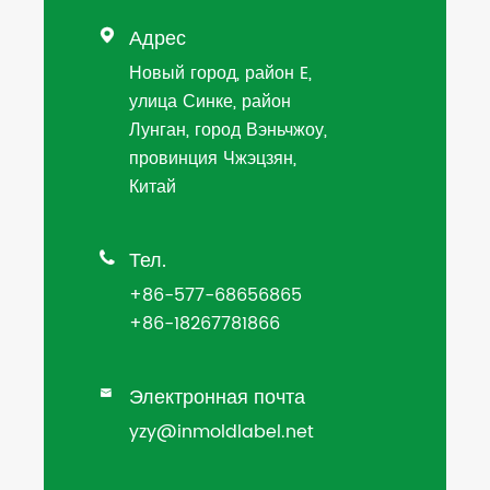
Адрес

Новый город, район E,
улица Синке, район
Лунган, город Вэньчжоу,
провинция Чжэцзян,
Китай
Тел.

+86-577-68656865
+86-18267781866
Электронная почта

yzy@inmoldlabel.net