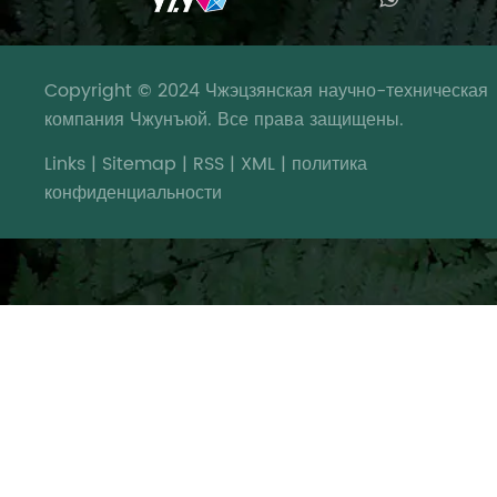
Copyright © 2024 Чжэцзянская научно-техническая
компания Чжунъюй. Все права защищены.
Links
|
Sitemap
|
RSS
|
XML
|
политика
конфиденциальности