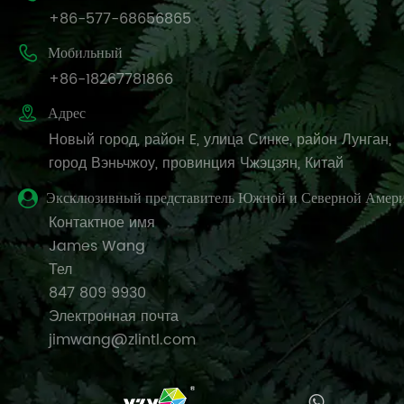
+86-577-68656865

Мобильный
+86-18267781866

Адрес
Новый город, район E, улица Синке, район Лунган,
город Вэньчжоу, провинция Чжэцзян, Китай
Эксклюзивный представитель Южной и Северной Амер
Контактное имя
James Wang
Тел
847 809 9930
Электронная почта
jimwang@zlintl.com